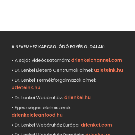
A NEVEMHEZ KAPCSOLÓDÓ EGYÉB OLDALAK:
A saját videócsatornám:
drlenkeichannel.com
Dr. Lenkei Életerő Centrumok címei:
uzleteink.hu
Dr. Lenkei Termékforgalmazók címei:
uzleteink.hu
Dr. Lenkei Webáruház:
drlenkei.hu
Egészséges élelmiszerek:
drlenkeicleanfood.hu
Dr. Lenkei Webáruház Európa:
drlenkei.com
Dr. Lenkei Webáruház Románia:
drlenkei.ro