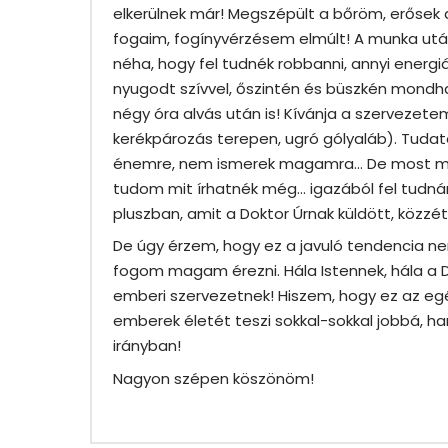
elkerülnek már! Megszépült a bőröm, erősek
fogaim, fogínyvérzésem elmúlt! A munka ut
néha, hogy fel tudnék robbanni, annyi ener
nyugodt szívvel, őszintén és büszkén mondh
négy óra alvás után is! Kívánja a szervezet
kerékpározás terepen, ugró gólyaláb). Tuda
énemre, nem ismerek magamra… De most már
tudom mit írhatnék még… igazából fel tudná
pluszban, amit a Doktor Úrnak küldött, közzét
De úgy érzem, hogy ez a javuló tendencia ne
fogom magam érezni. Hála Istennek, hála a D
emberi szervezetnek! Hiszem, hogy ez az e
emberek életét teszi sokkal-sokkal jobbá, ha
irányban!
Nagyon szépen köszönöm!