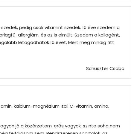
t szedek, pedig csak vitamint szedek. 10 éve szedem a
rlagfű-allergiám, és az is elmúlt. Szedem a kollagént,
legalább letagadhatok 10 évet. Mert még mindig fitt
Schuszter Csaba
tamin, kalcium-magnézium ital, C-vitamin, amino,
agyon jó a közérzetem, erős vagyok, szinte soha nem
 még fejfájásom sem. Rendszeresen sportolok, az