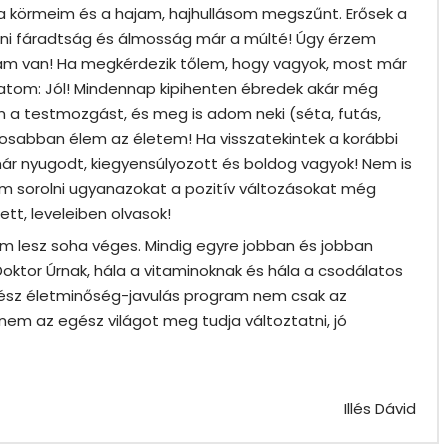
 a körmeim és a hajam, hajhullásom megszűnt. Erősek a
áni fáradtság és álmosság már a múlté! Úgy érzem
giám van! Ha megkérdezik tőlem, hogy vagyok, most már
atom: Jól! Mindennap kipihenten ébredek akár még
em a testmozgást, és meg is adom neki (séta, futás,
tosabban élem az életem! Ha visszatekintek a korábbi
 nyugodt, kiegyensúlyozott és boldog vagyok! Nem is
m sorolni ugyanazokat a pozitív változásokat még
ett, leveleiben olvasok!
m lesz soha véges. Mindig egyre jobban és jobban
oktor Úrnak, hála a vitaminoknak és hála a csodálatos
gész életminőség-javulás program nem csak az
nem az egész világot meg tudja változtatni, jó
Illés Dávid