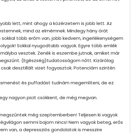
bb lett, mint ahogy a közérzetem is jobb lett. Az
testemnek, mind az elmémnek. Mindegy hány órát
is sokkal több erőm van, jobb kedvem, ingerlékenységem
solygok! Sokkal nyugodtabb vagyok. Egyre több emlék
homályba vesztek. Zenék is eszembe jutnak, amiket már
egszűnt. (Egészség)tudatosságom nőtt. Kizárólag
sak desztillált vizet fogyasztok. Potenciám szintén
hasmenést és puffadást tudnám megemlíteni, de ez
 egy nagyon picit csökkent, de még megvan.
n megszűntek még szeptemberben! Teljesen ki vagyok
 Az égvilágon semmi bajom nincs! Nem vagyok beteg, erős
dvem van, a depressziós gondolatok is messzire