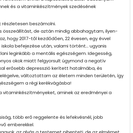
Önnek és a vitaminkészítmények szedésének
k részletesen beszámolni.
s összeállítást, de aztán mindig abbahagytam, ilyen-
 az, hogy 2017-től kezdődően, 22 évesen, egy évvel
iskola befejezése után, valami történt… ugyanis
tlani leginkább a mentális egészségem. Idegesség,
zonyos okok miatt felgyorsult úgymond a negatív
kal erősebb depresszió kerített hatalmába, és
légelve, változtattam az életem minden területén, így
egészségem a régi kerékvágásba!
i a vitaminkészítményeket, aminek az eredményei a
ság, több erő reggelente és lefekvésnél, jobb
évő emberekkel.
agyok, az alvás a testemet pihenteti, de az elmémet