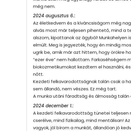
még nem.
2024 augusztus 6.:
Az életkedvem és a kíváncsiságom még nagyo
alvás most már teljesen pihentető, mind a 
alszom, kipattanok az ágyból! Munkahelyen 
elmúlt. Meg is jegyezték, hogy én mindig mo
ugrik be, amik már azt hittem, hogy örökre 
“ezer éve” nem hallottam. Farkaséhségem m
biokozmetikumokat kezdtem el használni, és c
nőtt.
Kezdeti felkavarodottságnak talán csak a 
sem állandó, nem vészes. Ez még tart.
A munka utáni fáradtság és álmosság talán
2024 december 1.:
A kezdeti felkavarodottság tünetei teljese
cserélve, mind fizikailag, mind mentálisan!
vagyok, jól bírom a munkát, állandóan jó ke