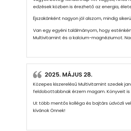
edzések közben is érezhető az energia, élete
Éjszakánként nagyon jól alszom, mindig sikerül
Van egy egyéni találmányom, hogy esténkén
Multivitamint és a kalcium-magnéziumot. Na
2025. MÁJUS 28.
Közepes kiszerelésű Multivitamint szedek jan
feldobottabbnak érzem magam. Könyveit is o
UI: több mentős kolléga és bajtárs üdvözli 
kívánok Önnek!