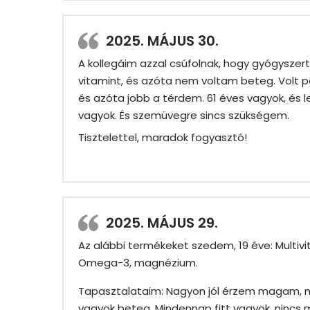
2025. MÁJUS 30.
A kollegáim azzal csúfolnak, hogy gyógyszer
vitamint, és azóta nem voltam beteg. Volt pa
és azóta jobb a térdem. 61 éves vagyok, és 
vagyok. És szemüvegre sincs szükségem.
Tisztelettel, maradok fogyasztó!
2025. MÁJUS 29.
Az alábbi termékeket szedem, 19 éve: Multivi
Omega-3, magnézium.
Tapasztalataim: Nagyon jól érzem magam, n
vagyok beteg. Mindennap fitt vagyok, nincs