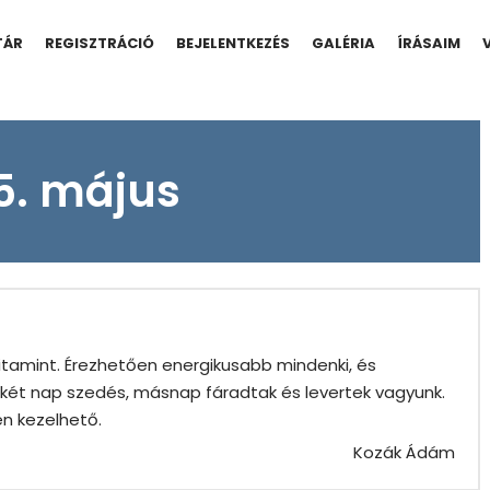
TÁR
REGISZTRÁCIÓ
BEJELENTKEZÉS
GALÉRIA
ÍRÁSAIM
5. május
vitamint. Érezhetően energikusabb mindenki, és
y-két nap szedés, másnap fáradtak és levertek vagyunk.
n kezelhető.
Kozák Ádám