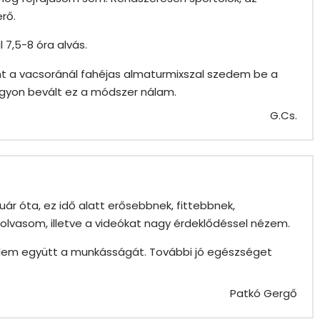
rő.
 7,5-8 óra alvás.
t a vacsoránál fahéjas almaturmixszal szedem be a
gyon bevált ez a módszer nálam.
G.Cs.
uár óta, ez idő alatt erősebbnek, fittebbnek,
lvasom, illetve a videókat nagy érdeklődéssel nézem.
velem együtt a munkásságát. További jó egészséget
Patkó Gergő