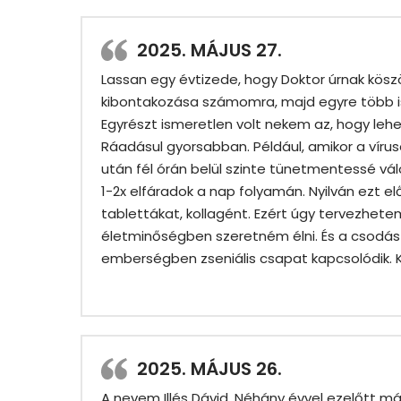
2025. MÁJUS 27.
Lassan egy évtizede, hogy Doktor úrnak kö
kibontakozása számomra, majd egyre több
Egyrészt ismeretlen volt nekem az, hogy le
Ráadásul gyorsabban. Például, amikor a víru
után fél órán belül szinte tünetmentessé vál
1-2x elfáradok a nap folyamán. Nyilván ezt e
tablettákat, kollagént. Ezért úgy tervezhet
életminőségben szeretném élni. És a csodás t
emberségben zseniális csapat kapcsolódik. 
2025. MÁJUS 26.
A nevem Illés Dávid. Néhány évvel ezelőtt 