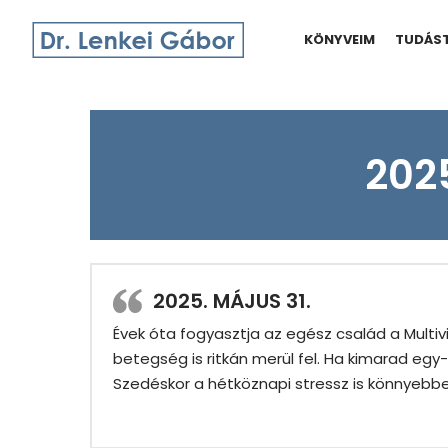
Skip
to
KÖNYVEIM
TUDÁS
main
content
202
2025. MÁJUS 31.
Évek óta fogyasztja az egész család a Multi
betegség is ritkán merül fel. Ha kimarad eg
Szedéskor a hétköznapi stressz is könnyebbe