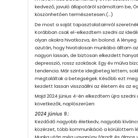
kedvező, javuló állapotáról számoltam be, 
köszönhetően természetesen.(…)
De most a saját tapasztalataimról szeretné
Korábban csak el-elkezdtem szedni az ideáli
olyan okokra hivatkozva, én bolond. A lényeg
azután, hogy hivatalosan munkába álltam az 
nagyon lassan, de biztosan elkezdett hanya
depresszió, rossz szokások. Egy év múlva bi
tendencia. Már szinte idegbeteg lettem, sok
megtaláltak a betegségek. Később ezt mege
kezdett lassan visszaállni az életem és az 
Majd 2024 június 4-én elkezdtem újra szedn
következők, naplószerűen:
2024 június 9.:
Kezdődő nagyobb életkedv, nagyobb kíváncsi
közérzet, több kommunikáció a körülöttem l
Munka után még ugyanúgy fáradt és álmos v