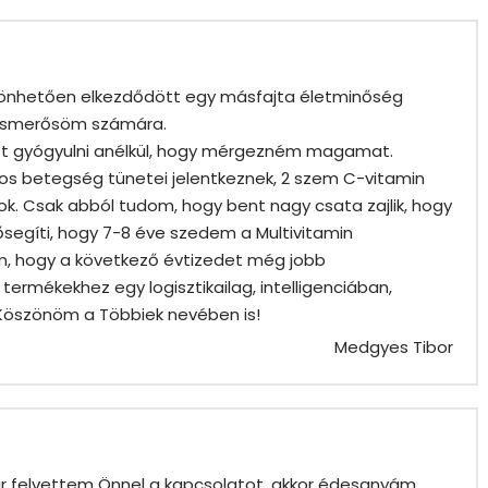
szönhetően elkezdődött egy másfajta életminőség
 ismerősöm számára.
het gyógyulni anélkül, hogy mérgezném magamat.
sos betegség tünetei jelentkeznek, 2 szem C-vitamin
ok. Csak abból tudom, hogy bent nagy csata zajlik, hogy
lősegíti, hogy 7-8 éve szedem a Multivitamin
em, hogy a következő évtizedet még jobb
ermékekhez egy logisztikailag, intelligenciában,
Köszönöm a Többiek nevében is!
Medgyes Tibor
már felvettem Önnel a kapcsolatot, akkor édesanyám