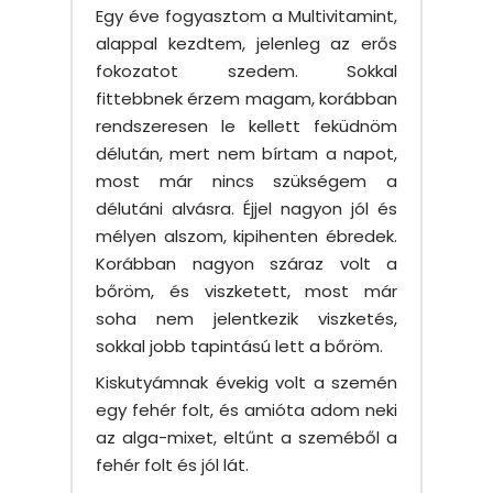
Egy éve fogyasztom a Multivitamint,
alappal kezdtem, jelenleg az erős
fokozatot szedem. Sokkal
fittebbnek érzem magam, korábban
rendszeresen le kellett feküdnöm
délután, mert nem bírtam a napot,
most már nincs szükségem a
délutáni alvásra. Éjjel nagyon jól és
mélyen alszom, kipihenten ébredek.
Korábban nagyon száraz volt a
bőröm, és viszketett, most már
soha nem jelentkezik viszketés,
sokkal jobb tapintású lett a bőröm.
Kiskutyámnak évekig volt a szemén
egy fehér folt, és amióta adom neki
az alga-mixet, eltűnt a szeméből a
fehér folt és jól lát.