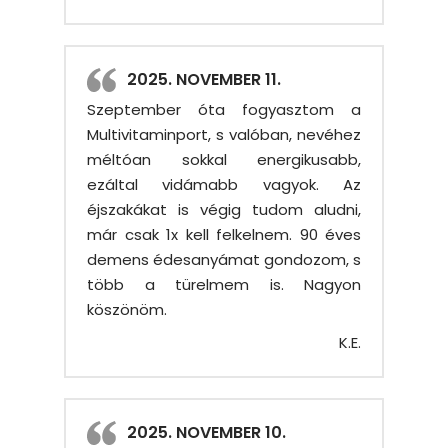
2025. NOVEMBER 11.
Szeptember óta fogyasztom a
Multivitaminport, s valóban, nevéhez
méltóan sokkal energikusabb,
ezáltal vidámabb vagyok. Az
éjszakákat is végig tudom aludni,
már csak 1x kell felkelnem. 90 éves
demens édesanyámat gondozom, s
több a türelmem is. Nagyon
köszönöm.
K.E.
2025. NOVEMBER 10.