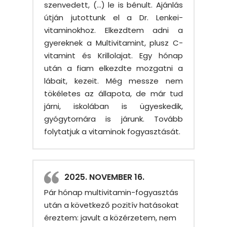
szenvedett, (…) le is bénult. Ajánlás
útján jutottunk el a Dr. Lenkei-
vitaminokhoz. Elkezdtem adni a
gyereknek a Multivitamint, plusz C-
vitamint és Krillolajat. Egy hónap
után a fiam elkezdte mozgatni a
lábait, kezeit. Még messze nem
tökéletes az állapota, de már tud
járni, iskolában is ügyeskedik,
gyógytornára is járunk. Tovább
folytatjuk a vitaminok fogyasztását.
2025. NOVEMBER 16.
Pár hónap multivitamin-fogyasztás
után a következő pozitív hatásokat
éreztem: javult a közérzetem, nem