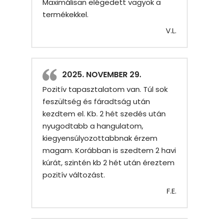
Maximálisan elégedett vagyok a
termékekkel.
V.L.
2025. NOVEMBER 29.
Pozitív tapasztalatom van. Túl sok
feszültség és fáradtság után
kezdtem el. Kb. 2 hét szedés után
nyugodtabb a hangulatom,
kiegyensúlyozottabbnak érzem
magam. Korábban is szedtem 2 havi
kúrát, szintén kb 2 hét után éreztem
pozitív változást.
F.E.