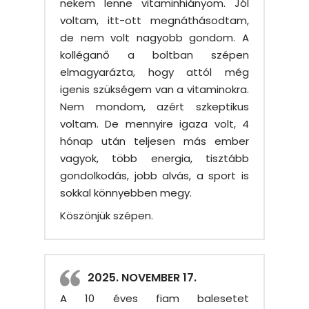
nekem lenne vitaminhiányom. Jól
voltam, itt-ott megnáthásodtam,
de nem volt nagyobb gondom. A
kolléganő a boltban szépen
elmagyarázta, hogy attól még
igenis szükségem van a vitaminokra.
Nem mondom, azért szkeptikus
voltam. De mennyire igaza volt, 4
hónap után teljesen más ember
vagyok, több energia, tisztább
gondolkodás, jobb alvás, a sport is
sokkal könnyebben megy.
Köszönjük szépen.
2025. NOVEMBER 17.
A 10 éves fiam balesetet