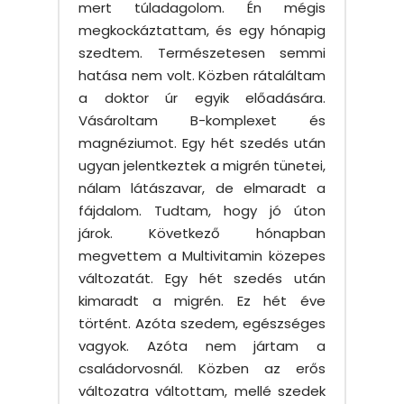
mert túladagolom. Én mégis
megkockáztattam, és egy hónapig
szedtem. Természetesen semmi
hatása nem volt. Közben rátaláltam
a doktor úr egyik előadására.
Vásároltam B-komplexet és
magnéziumot. Egy hét szedés után
ugyan jelentkeztek a migrén tünetei,
nálam látászavar, de elmaradt a
fájdalom. Tudtam, hogy jó úton
járok. Következő hónapban
megvettem a Multivitamin közepes
változatát. Egy hét szedés után
kimaradt a migrén. Ez hét éve
történt. Azóta szedem, egészséges
vagyok. Azóta nem jártam a
családorvosnál. Közben az erős
változatra váltottam, mellé szedek