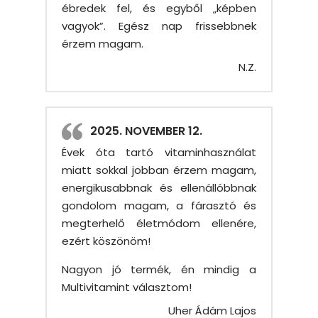
ébredek fel, és egyből „képben
vagyok”. Egész nap frissebbnek
érzem magam.
N.Z.
2025. NOVEMBER 12.
Évek óta tartó vitaminhasználat
miatt sokkal jobban érzem magam,
energikusabbnak és ellenállóbbnak
gondolom magam, a fárasztó és
megterhelő életmódom ellenére,
ezért köszönöm!
Nagyon jó termék, én mindig a
Multivitamint választom!
Uher Ádám Lajos