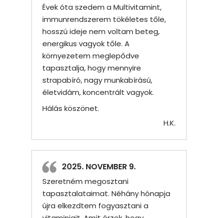
Évek óta szedem a Multivitamint,
immunrendszerem tökéletes tőle,
hosszú ideje nem voltam beteg,
energikus vagyok tőle. A
környezetem meglepődve
tapasztalja, hogy mennyire
strapabíró, nagy munkabírású,
életvidám, koncentrált vagyok.
Hálás köszönet.
H.K.
2025. NOVEMBER 9.
Szeretném megosztani
tapasztalataimat. Néhány hónapja
újra elkezdtem fogyasztani a
vitaminjait. Amit érzek, hogy