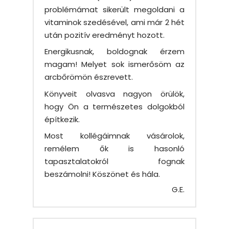
problémámat sikerült megoldani a
vitaminok szedésével, ami már 2 hét
után pozitív eredményt hozott.
Energikusnak, boldognak érzem
magam! Melyet sok ismerősöm az
arcbőrömön észrevett.
Könyveit olvasva nagyon örülök,
hogy Ön a természetes dolgokból
építkezik.
Most kollégáimnak vásárolok,
remélem ők is hasonló
tapasztalatokról fognak
beszámolni! Köszönet és hála.
G.E.