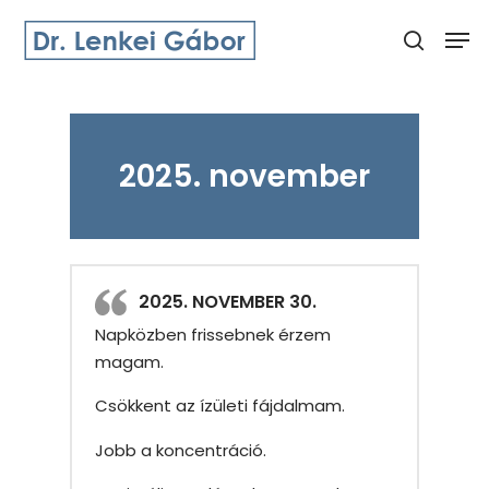
Skip
Men
to
search
main
Close
content
Menu
2025. november
2025. NOVEMBER 30.
Napközben frissebnek érzem
magam.
Csökkent az ízületi fájdalmam.
Jobb a koncentráció.