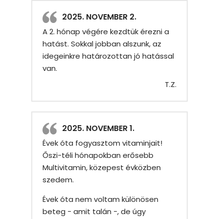
2025. NOVEMBER 2.
A 2. hónap végére kezdtük érezni a
hatást. Sokkal jobban alszunk, az
idegeinkre határozottan jó hatással
van.
T.Z.
2025. NOVEMBER 1.
Évek óta fogyasztom vitaminjait!
Őszi-téli hónapokban erősebb
Multivitamin, közepest évközben
szedem.
Évek óta nem voltam különösen
beteg − amit talán −, de úgy