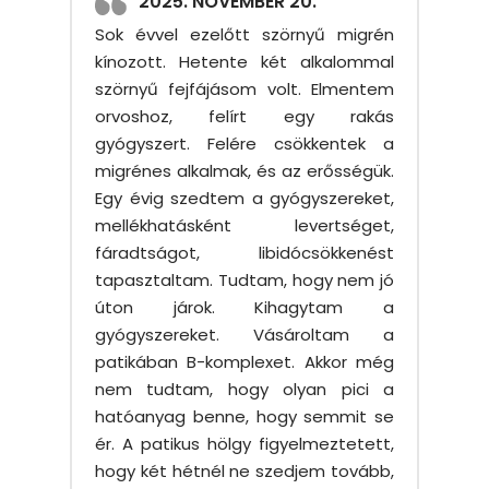
2025. NOVEMBER 20.
Sok évvel ezelőtt szörnyű migrén
kínozott. Hetente két alkalommal
szörnyű fejfájásom volt. Elmentem
orvoshoz, felírt egy rakás
gyógyszert. Felére csökkentek a
migrénes alkalmak, és az erősségük.
Egy évig szedtem a gyógyszereket,
mellékhatásként levertséget,
fáradtságot, libidócsökkenést
tapasztaltam. Tudtam, hogy nem jó
úton járok. Kihagytam a
gyógyszereket. Vásároltam a
patikában B-komplexet. Akkor még
nem tudtam, hogy olyan pici a
hatóanyag benne, hogy semmit se
ér. A patikus hölgy figyelmeztetett,
hogy két hétnél ne szedjem tovább,