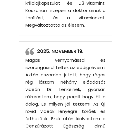
krillolajkapszulát és D3-vitamint.
Köszönöm szépen a doktor úrnak a
tanítást, és a vitaminokat.
Megváltoztatta az életem.
2025. NOVEMBER 19.
Magas vérnyomással és
szorongással teltek az eddigi éveim.
Aztán eszembe jutott, hogy réges
rég láttam néhány előadását
videón Dr. Lenkeinek, gyorsan
rákerestem, hogy perpill hogy áll a
dolog. És milyen jól tettem! Az új,
rövid videók lényegre törőek és
érthetőek. Ezek után kiolvastam a
Cenzúrázott Egészség című