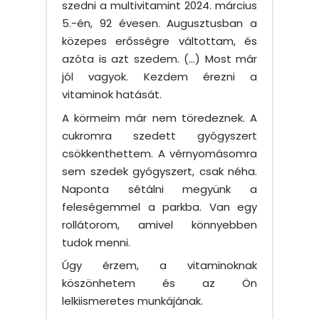
szedni a multivitamint 2024. március
5.-én, 92 évesen. Augusztusban a
közepes erősségre váltottam, és
azóta is azt szedem. (…) Most már
jól vagyok. Kezdem érezni a
vitaminok hatását.
A körmeim már nem töredeznek. A
cukromra szedett gyógyszert
csökkenthettem. A vérnyomásomra
sem szedek gyógyszert, csak néha.
Naponta sétálni megyünk a
feleségemmel a parkba. Van egy
rollátorom, amivel könnyebben
tudok menni.
Úgy érzem, a vitaminoknak
köszönhetem és az Ön
lelkiismeretes munkájának.