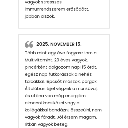
vagyok stresszes,
immunrendszerem erősödött,
jobban alszok.
2025. NOVEMBER 15.
Több mint egy éve fogyasztom a
Multivitamint. 20 éves vagyok,
pincérként dolgozom napi 15 órát,
egész nap futkorászok a nehéz
tálcákkal, lépcsőt mászok, pörgök.
Általában éjjel végzek a munkával,
és utána van még energiám
elmenni kocsikázni vagy a
kollégákkal bandázni, összeülni, nem
vagyok fáradt. Jól érzem magam,
ritkán vagyok beteg.