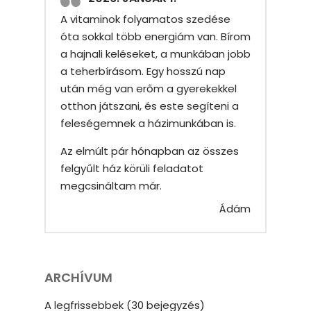
A vitaminok folyamatos szedése
óta sokkal több energiám van. Bírom
a hajnali keléseket, a munkában jobb
a teherbírásom. Egy hosszú nap
után még van erőm a gyerekekkel
otthon játszani, és este segíteni a
feleségemnek a házimunkában is.
Az elmúlt pár hónapban az összes
felgyűlt ház körüli feladatot
megcsináltam már.
Ádám
ARCHÍVUM
A legfrissebbek (30 bejegyzés)