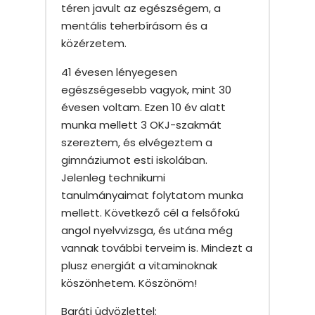
téren javult az egészségem, a
mentális teherbírásom és a
közérzetem.
41 évesen lényegesen
egészségesebb vagyok, mint 30
évesen voltam. Ezen 10 év alatt
munka mellett 3 OKJ-szakmát
szereztem, és elvégeztem a
gimnáziumot esti iskolában.
Jelenleg technikumi
tanulmányaimat folytatom munka
mellett. Következő cél a felsőfokú
angol nyelvvizsga, és utána még
vannak további terveim is. Mindezt a
plusz energiát a vitaminoknak
köszönhetem. Köszönöm!
Baráti üdvözlettel: