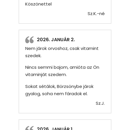
Köszönettel
Sz.K.-né
2026. JANUÁR 2.
Nem járok orvoshoz, csak vitamint
szedek.
Nincs semmi bajom, amióta az Ön
vitaminját szedem.
Sokat sétálok, Börzsönybe járok
gyalog, soha nem fáradok el.
Sz.J.
2026. JANUÁR 1.