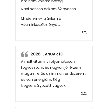
óta nem voltam beteg.
Napi szinten edzem 62 évesen.
Mindenkinek ajánlom a
vitaminkészítményét.
F.T.
2026. JANUÁR 13.
A multivitamint folyamatosan
fogyasztom, és nagyon jól érzem
magam: erős az immunrendszerem,
és van energiám. Elég
kiegyensúlyozott vagyok.
D.D.