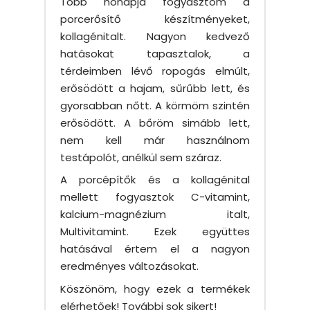
Több hónapja fogyasztom a
porcerősítő készítményeket,
kollagénitalt. Nagyon kedvező
hatásokat tapasztalok, a
térdeimben lévő ropogás elmúlt,
erősödött a hajam, sűrűbb lett, és
gyorsabban nőtt. A körmöm szintén
erősödött. A bőröm simább lett,
nem kell már használnom
testápolót, anélkül sem száraz.
A porcépítők és a kollagénital
mellett fogyasztok C-vitamint,
kalcium-magnézium italt,
Multivitamint. Ezek együttes
hatásával értem el a nagyon
eredményes változásokat.
Köszönöm, hogy ezek a termékek
elérhetőek! További sok sikert!