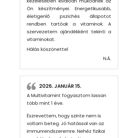
kezelésében kiválóan működnek az
Ön készítményei. Energetikusabb,
életigenlő pszichés állapotot
rendben tartóak a vitaminok. A
szervezetem ajándékként tekinti a
vitaminokat.
Hálás köszönettel
N.Á.
2026. JANUÁR 15.
A Multivitamint fogyasztom lassan
több mint 1 éve.
Észrevettem, hogy szinte nem is
voltam beteg. Jó hatással van az
immunrendszeremre. Nehéz fizikai