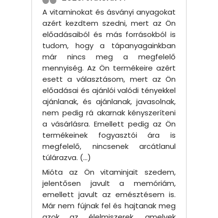
A vitaminokat és ásványi anyagokat
azért kezdtem szedni, mert az Ön
előadásaiból és más forrásokból is
tudom, hogy a tápanyagainkban
már nincs meg a megfelelő
mennyiség. Az Ön termékeire azért
esett a választásom, mert az Ön
előadásai és ajánlói valódi tényekkel
ajánlanak, és ajánlanak, javasolnak,
nem pedig rá akarnak kényszeríteni
a vásárlásra. Emellett pedig az Ön
termékeinek fogyasztói ára is
megfelelő, nincsenek arcátlanul
túlárazva. (…)
Mióta az Ön vitaminjait szedem,
jelentősen javult a memóriám,
emellett javult az emésztésem is.
Már nem fújnak fel és hajtanak meg
azok az élelmiszerek, amelyek