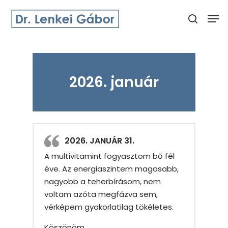
Skip
Men
to
search
main
Close
content
Menu
2026. január
2026. JANUÁR 31.
A multivitamint fogyasztom bő fél
éve. Az energiaszintem magasabb,
nagyobb a teherbírásom, nem
voltam azóta megfázva sem,
vérképem gyakorlatilag tökéletes.
Köszönöm