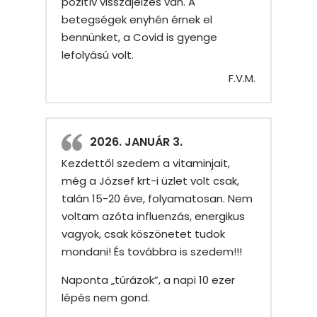
pozitív visszajelzés van. A
betegségek enyhén érnek el
bennünket, a Covid is gyenge
lefolyású volt.
F.V.M.
2026. JANUÁR 3.
Kezdettől szedem a vitaminjait,
még a József krt-i üzlet volt csak,
talán 15-20 éve, folyamatosan. Nem
voltam azóta influenzás, energikus
vagyok, csak köszönetet tudok
mondani! És továbbra is szedem!!!
Naponta „túrázok”, a napi 10 ezer
lépés nem gond.