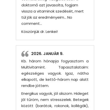
doktornő azt javasolta, fogjam
vissza a vitaminok szedését, mert
túl jók az eredményeim… No
comment…
Köszönjük dr. Lenkei!
2026. JANUÁR 9.
Kb. három hónapja fogyasztom a
Multivitamint. Tapasztalataim:
egészséges vagyok. Igaz, nátha
elkapott, de kettő-három nap alatt
rendbe jöttem.
Energikus vagyok, jól alszom. Hideget
jól tűröm, nem stresszelek. Betegek
között (barátok, rokonok, kollégák),