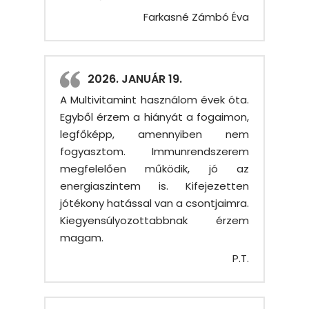
Farkasné Zámbó Éva
2026. JANUÁR 19.
A Multivitamint használom évek óta.
Egyből érzem a hiányát a fogaimon,
legfőképp, amennyiben nem
fogyasztom. Immunrendszerem
megfelelően működik, jó az
energiaszintem is. Kifejezetten
jótékony hatással van a csontjaimra.
Kiegyensúlyozottabbnak érzem
magam.
P.T.