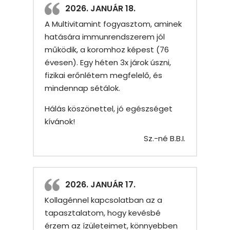
2026. JANUÁR 18.
A Multivitamint fogyasztom, aminek
hatására immunrendszerem jól
működik, a koromhoz képest (76
évesen). Egy héten 3x járok úszni,
fizikai erőnlétem megfelelő, és
mindennap sétálok.
Hálás köszönettel, jó egészséget
kívánok!
Sz.-né B.B.I.
2026. JANUÁR 17.
Kollagénnel kapcsolatban az a
tapasztalatom, hogy kevésbé
érzem az ízületeimet, könnyebben