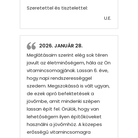
Szeretettel és tisztelettel:
U.E.
2026. JANUÁR 28.
Meglátásaim szerint elég sok téren
javult az életminőségem, hála az Ön
vitamincsomagjának. Lassan 6. éve,
hogy napi rendszerességgel
szedem. Megszokássá is vált ugyan,
de ezek apró befektetések a
jövőmbe, amit mindenki szépen
lassan épít fel. Örülök, hogy van
lehetőségem ilyen építőköveket
használni a jövőmhöz. A közepes
erősségű vitamincsomagra