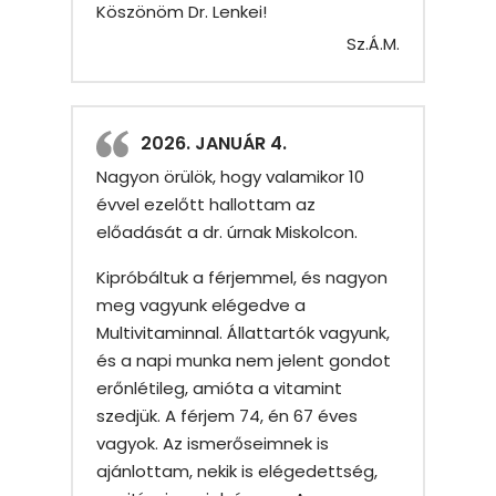
Köszönöm Dr. Lenkei!
Sz.Á.M.
2026. JANUÁR 4.
Nagyon örülök, hogy valamikor 10
évvel ezelőtt hallottam az
előadását a dr. úrnak Miskolcon.
Kipróbáltuk a férjemmel, és nagyon
meg vagyunk elégedve a
Multivitaminnal. Állattartók vagyunk,
és a napi munka nem jelent gondot
erőnlétileg, amióta a vitamint
szedjük. A férjem 74, én 67 éves
vagyok. Az ismerőseimnek is
ajánlottam, nekik is elégedettség,