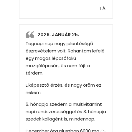
T.Á.
2026. JANUÁR 25.
Tegnapi nap nagy jelentőségű
észrevételem volt. Rohantam lefelé
egy magas lépcsőfokú
mozgólépcsőn, és nem fájt a
térdem.
Elképesztő érzés, és nagy öröm ez
nekem.
6. hónapja szedem a multivitamint
napi rendszerességgel és 3. hónapja
szedek kollagént is, mindennap.
December óta pluszban 6000 mg C-