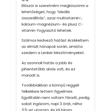
Először is szeretném megköszönni a
lehetőséget, hogy “ideális
összeállítás”, azaz multivitamin-,
kalcium-magnézium- és plusz C-
vitamin-fogyasztó lehetek.
Számos kedvező hatást érzékeltem
az elmúlt hónapok során, amióta
szedem a Lenkei-készítményeket.
Az azonnali hatás a jobb és
pihentetőbb alvás volt, és ez
maradt is.
Továbbiakban a könnyű reggeli
felkelésre lettem figyelmes.
Egyáltalán nem voltam fáradt, pedig
sokat ingázom, napi 3 órát, néha
3,5-et utazom, és jól bírom.