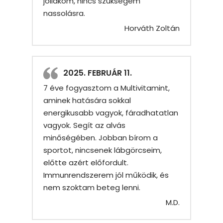
jóllakom, nincs szükségem
nassolásra.
Horváth Zoltán
2025. FEBRUÁR 11.
7 éve fogyasztom a Multivitamint,
aminek hatására sokkal
energikusabb vagyok, fáradhatatlan
vagyok. Segít az alvás
minőségében. Jobban bírom a
sportot, nincsenek lábgörcseim,
előtte azért előfordult.
Immunrendszerem jól működik, és
nem szoktam beteg lenni.
M.D.