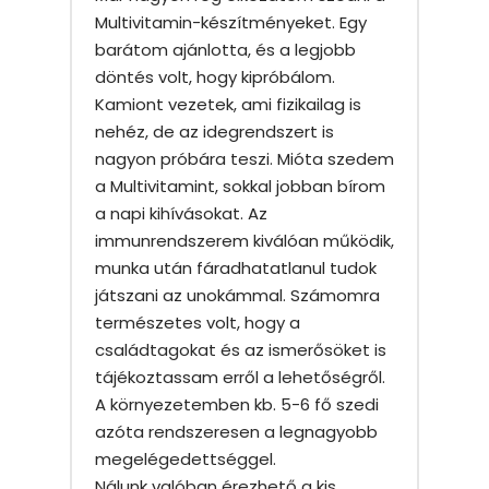
Multivitamin-készítményeket. Egy
barátom ajánlotta, és a legjobb
döntés volt, hogy kipróbálom.
Kamiont vezetek, ami fizikailag is
nehéz, de az idegrendszert is
nagyon próbára teszi. Mióta szedem
a Multivitamint, sokkal jobban bírom
a napi kihívásokat. Az
immunrendszerem kiválóan működik,
munka után fáradhatatlanul tudok
játszani az unokámmal. Számomra
természetes volt, hogy a
családtagokat és az ismerősöket is
tájékoztassam erről a lehetőségről.
A környezetemben kb. 5-6 fő szedi
azóta rendszeresen a legnagyobb
megelégedettséggel.
Nálunk valóban érezhető a kis