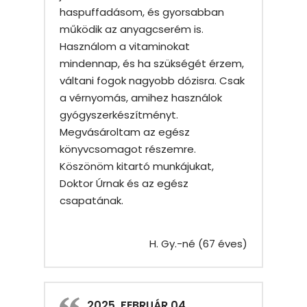
haspuffadásom, és gyorsabban
működik az anyagcserém is.
Használom a vitaminokat
mindennap, és ha szükségét érzem,
váltani fogok nagyobb dózisra. Csak
a vérnyomás, amihez használok
gyógyszerkészítményt.
Megvásároltam az egész
könyvcsomagot részemre.
Köszönöm kitartó munkájukat,
Doktor Úrnak és az egész
csapatának.
H. Gy.-né (67 éves)
2025. FEBRUÁR 04.