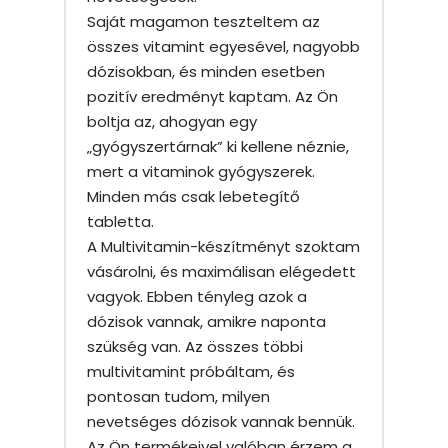
Saját magamon teszteltem az
összes vitamint egyesével, nagyobb
dózisokban, és minden esetben
pozitív eredményt kaptam. Az Ön
boltja az, ahogyan egy
„gyógyszertárnak” ki kellene néznie,
mert a vitaminok gyógyszerek.
Minden más csak lebetegítő
tabletta.
A Multivitamin-készítményt szoktam
vásárolni, és maximálisan elégedett
vagyok. Ebben tényleg azok a
dózisok vannak, amikre naponta
szükség van. Az összes többi
multivitamint próbáltam, és
pontosan tudom, milyen
nevetséges dózisok vannak bennük.
Az Ön termékeivel valóban érzem a