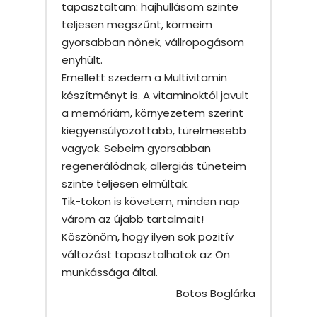
tapasztaltam: hajhullásom szinte
teljesen megszűnt, körmeim
gyorsabban nőnek, vállropogásom
enyhült.
Emellett szedem a Multivitamin
készítményt is. A vitaminoktól javult
a memóriám, környezetem szerint
kiegyensúlyozottabb, türelmesebb
vagyok. Sebeim gyorsabban
regenerálódnak, allergiás tüneteim
szinte teljesen elmúltak.
Tik-tokon is követem, minden nap
várom az újabb tartalmait!
Köszönöm, hogy ilyen sok pozitív
változást tapasztalhatok az Ön
munkássága által.
Botos Boglárka