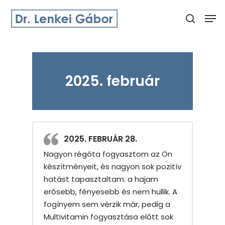
Skip
Men
to
search
main
Close
content
Menu
2025. február
2025. FEBRUÁR 28.
Nagyon régóta fogyasztom az Ön
készítményeit, és nagyon sok pozitív
hatást tapasztaltam: a hajam
erősebb, fényesebb és nem hullik. A
fogínyem sem vérzik már, pedig a
Multivitamin fogyasztása előtt sok