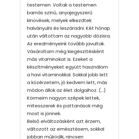
testemen. Voltak a testemen
barnás színű, anyajegyszerű
kinövések, melyek elkezdtek
halványulni és leszáradni. Két hónap
után váltottam az nagyobb dózisra.
Az eredményeink tovább javultak.
Vásároltam még kiegészítésként
más vitaminokat is. Ezeket a
készítményeket együtt használom
a havi vitaminokkal. Sokkal jobb lett
a közérzetem, jó kedvem lett, más
módon állok az élet dolgaihoz. (…)
Körmeim nagyon szépek lettek,
mitesszerek és pattanások még
most is jönnek.
Belső elváltozásként azt érzem,
változott az emésztésem, sokkal
jobban működik, nincsen