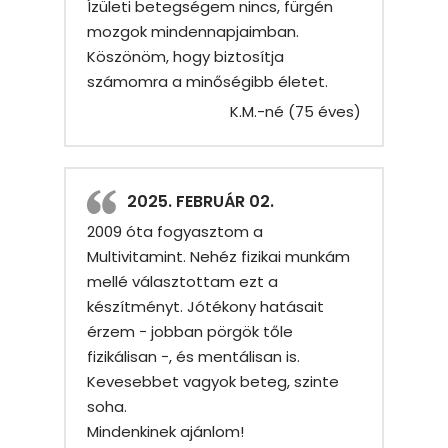
Ízületi betegségem nincs, fürgén
mozgok mindennapjaimban.
Köszönöm, hogy biztosítja
számomra a minőségibb életet.
K.M.-né (75 éves)
2025. FEBRUÁR 02.
2009 óta fogyasztom a
Multivitamint. Nehéz fizikai munkám
mellé választottam ezt a
készítményt. Jótékony hatásait
érzem − jobban pörgök tőle
fizikálisan −, és mentálisan is.
Kevesebbet vagyok beteg, szinte
soha.
Mindenkinek ajánlom!