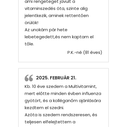
ami rengeteget javult a
vitaminszedés óta, szinte alig
jelentkezik, aminek rettentően
örülök!
Az unokám pár hete
lebetegedett,és nem kaptam el
tőle.
P.K.-né (81 éves)
2025. FEBRUÁR 21.
Kb. 10 éve szedem a Multivitamint,
mert előtte minden évben influenza
gyötört, és a kolléganőm ajánlására
kezdtem el szedni.
Azóta is szedem rendszeresen, és
teljesen elfelejtettem a