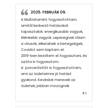
2025. FEBRUÁR 09.
A Multivitamint fogyasztottam,
amitől kedvező hatásokat
tapasztalok: energikusabb vagyok,
élénkebb vagyok. Leperegnek rólam
a vírusok, elkerülnek a betegségek,
Covidot sem kaptam el.
2019-ben kezdtem el fogyasztani, és
azóta is fogyasztom.
A porcerősítőt is fogyasztottam,
ami az ízületeimre jó hatást
gyakorol. Kevésbé merevek az
ízületek, jobban mozognak.
K.I.