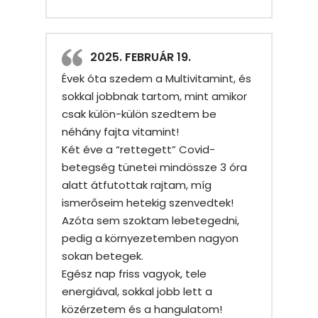
2025. FEBRUÁR 19.
Évek óta szedem a Multivitamint, és
sokkal jobbnak tartom, mint amikor
csak külön-külön szedtem be
néhány fajta vitamint!
Két éve a “rettegett” Covid-
betegség tünetei mindössze 3 óra
alatt átfutottak rajtam, míg
ismerőseim hetekig szenvedtek!
Azóta sem szoktam lebetegedni,
pedig a környezetemben nagyon
sokan betegek.
Egész nap friss vagyok, tele
energiával, sokkal jobb lett a
közérzetem és a hangulatom!