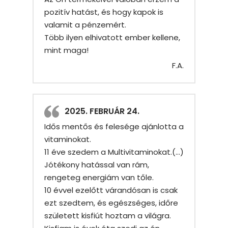
pozitív hatást, és hogy kapok is
valamit a pénzemért.
Több ilyen elhivatott ember kellene,
mint maga!
F.A.
2025. FEBRUÁR 24.
Idős mentős és felesége ajánlotta a
vitaminokat.
11 éve szedem a Multivitaminokat.(…)
Jótékony hatással van rám,
rengeteg energiám van tőle.
10 évvel ezelőtt várandósan is csak
ezt szedtem, és egészséges, időre
született kisfiút hoztam a világra.