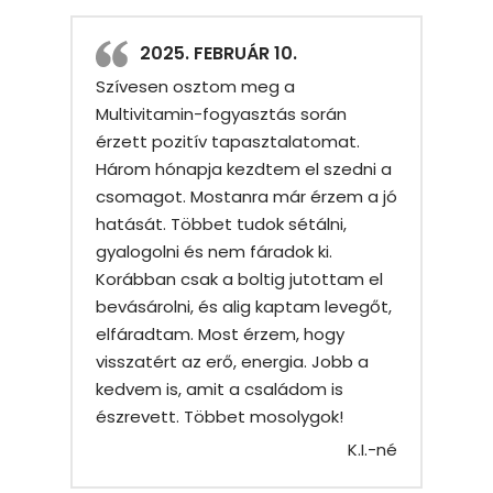
2025. FEBRUÁR 10.
Szívesen osztom meg a
Multivitamin-fogyasztás során
érzett pozitív tapasztalatomat.
Három hónapja kezdtem el szedni a
csomagot. Mostanra már érzem a jó
hatását. Többet tudok sétálni,
gyalogolni és nem fáradok ki.
Korábban csak a boltig jutottam el
bevásárolni, és alig kaptam levegőt,
elfáradtam. Most érzem, hogy
visszatért az erő, energia. Jobb a
kedvem is, amit a családom is
észrevett. Többet mosolygok!
K.I.-né