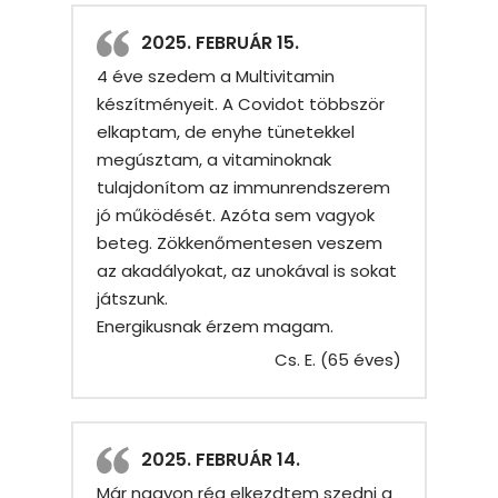
2025. FEBRUÁR 15.
4 éve szedem a Multivitamin
készítményeit. A Covidot többször
elkaptam, de enyhe tünetekkel
megúsztam, a vitaminoknak
tulajdonítom az immunrendszerem
jó működését. Azóta sem vagyok
beteg. Zökkenőmentesen veszem
az akadályokat, az unokával is sokat
játszunk.
Energikusnak érzem magam.
Cs. E. (65 éves)
2025. FEBRUÁR 14.
Már nagyon rég elkezdtem szedni a