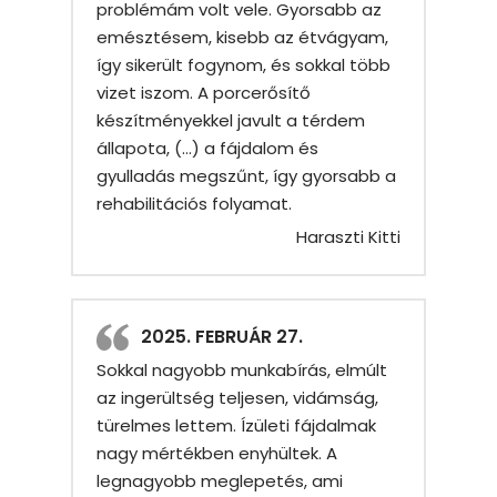
problémám volt vele. Gyorsabb az
emésztésem, kisebb az étvágyam,
így sikerült fogynom, és sokkal több
vizet iszom. A porcerősítő
készítményekkel javult a térdem
állapota, (…) a fájdalom és
gyulladás megszűnt, így gyorsabb a
rehabilitációs folyamat.
Haraszti Kitti
2025. FEBRUÁR 27.
Sokkal nagyobb munkabírás, elmúlt
az ingerültség teljesen, vidámság,
türelmes lettem. Ízületi fájdalmak
nagy mértékben enyhültek. A
legnagyobb meglepetés, ami