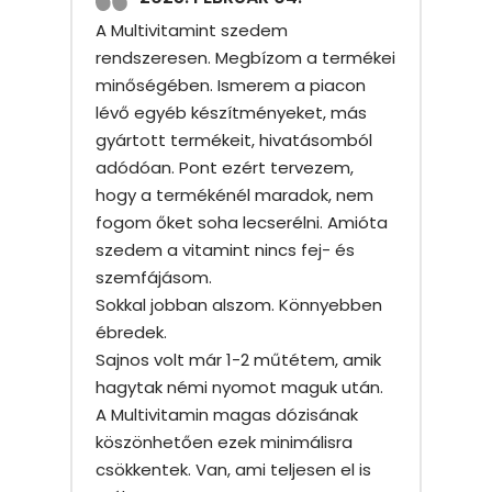
A Multivitamint szedem
rendszeresen. Megbízom a termékei
minőségében. Ismerem a piacon
lévő egyéb készítményeket, más
gyártott termékeit, hivatásomból
adódóan. Pont ezért tervezem,
hogy a termékénél maradok, nem
fogom őket soha lecserélni. Amióta
szedem a vitamint nincs fej- és
szemfájásom.
Sokkal jobban alszom. Könnyebben
ébredek.
Sajnos volt már 1-2 műtétem, amik
hagytak némi nyomot maguk után.
A Multivitamin magas dózisának
köszönhetően ezek minimálisra
csökkentek. Van, ami teljesen el is