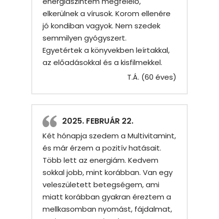
energiaszintem megfelelő,
elkerülnek a vírusok. Korom ellenére
jó kondiban vagyok. Nem szedek
semmilyen gyógyszert.
Egyetértek a könyvekben leírtakkal,
az előadásokkal és a kisfilmekkel.
T.Á. (60 éves)
2025. FEBRUÁR 22.
Két hónapja szedem a Multivitamint,
és már érzem a pozitív hatásait.
Több lett az energiám. Kedvem
sokkal jobb, mint korábban. Van egy
veleszületett betegségem, ami
miatt korábban gyakran éreztem a
mellkasomban nyomást, fájdalmat,