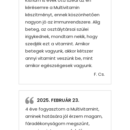
Kisfiam is évek óta szedi az én
kérésemre a Multivitamin
készítményt, ennek köszönhetően
nagyon jó az immunrendszere. Alig
beteg, az osztálytársai szülei
irigykednek, mondtam nekik, hogy
szedjék ezt a vitamint. Amikor
betegek vagyunk, akkor kétszer
annyi vitamint veszünk be, mint
amikor egészségesek vagyunk.
F. Cs.
2025. FEBRUÁR 23.
4 éve fogyasztom a Multivitamint,
aminek hatására jól érzem magam,
fáradékonyságom megszűnt,