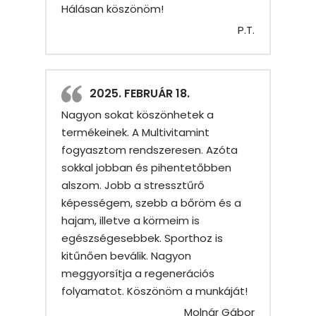
Hálásan köszönöm!
P.T.
2025. FEBRUÁR 18.
Nagyon sokat köszönhetek a
termékeinek. A Multivitamint
fogyasztom rendszeresen. Azóta
sokkal jobban és pihentetőbben
alszom. Jobb a stressztűrő
képességem, szebb a bőröm és a
hajam, illetve a körmeim is
egészségesebbek. Sporthoz is
kitűnően beválik. Nagyon
meggyorsítja a regenerációs
folyamatot. Köszönöm a munkáját!
Molnár Gábor