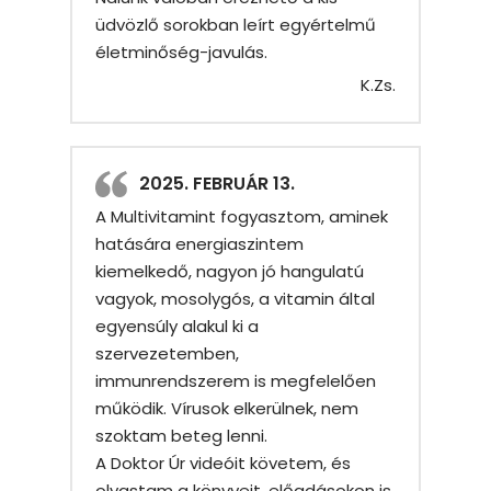
üdvözlő sorokban leírt egyértelmű
életminőség-javulás.
K.Zs.
2025. FEBRUÁR 13.
A Multivitamint fogyasztom, aminek
hatására energiaszintem
kiemelkedő, nagyon jó hangulatú
vagyok, mosolygós, a vitamin által
egyensúly alakul ki a
szervezetemben,
immunrendszerem is megfelelően
működik. Vírusok elkerülnek, nem
szoktam beteg lenni.
A Doktor Úr videóit követem, és
olvastam a könyveit, előadásokon is