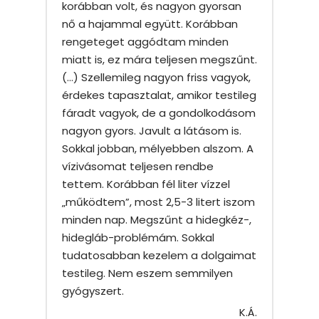
korábban volt, és nagyon gyorsan
nő a hajammal együtt. Korábban
rengeteget aggódtam minden
miatt is, ez mára teljesen megszűnt.
(…) Szellemileg nagyon friss vagyok,
érdekes tapasztalat, amikor testileg
fáradt vagyok, de a gondolkodásom
nagyon gyors. Javult a látásom is.
Sokkal jobban, mélyebben alszom. A
vízivásomat teljesen rendbe
tettem. Korábban fél liter vízzel
„működtem”, most 2,5-3 litert iszom
minden nap. Megszűnt a hidegkéz-,
hidegláb-problémám. Sokkal
tudatosabban kezelem a dolgaimat
testileg. Nem eszem semmilyen
gyógyszert.
K.Á.