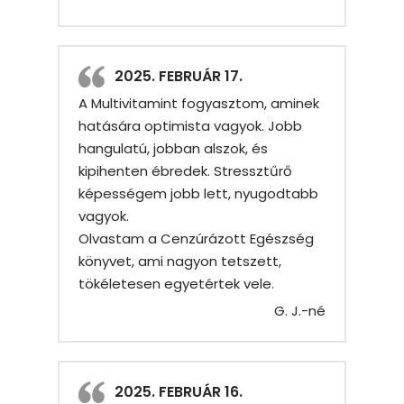
2025. FEBRUÁR 17.
A Multivitamint fogyasztom, aminek
hatására optimista vagyok. Jobb
hangulatú, jobban alszok, és
kipihenten ébredek. Stressztűrő
képességem jobb lett, nyugodtabb
vagyok.
Olvastam a Cenzúrázott Egészség
könyvet, ami nagyon tetszett,
tökéletesen egyetértek vele.
G. J.-né
2025. FEBRUÁR 16.